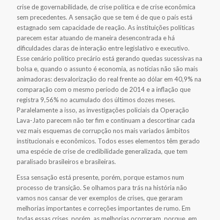
crise de governabilidade, de crise política e de crise econômica
sem precedentes. A sensação que se tem é de que o país está
estagnado sem capacidade de reação. As instituições políticas
parecem estar atuando de maneira desencontrada e há
dificuldades claras de interação entre legislativo e executivo.
Esse cenário político precário está gerando quedas sucessivas na
bolsa e, quando o assunto é economia, as notícias não são mais
animadoras: desvalorização do real frente ao dólar em 40,9% na
comparação com o mesmo período de 2014 e a inflação que
registra 9,56% no acumulado dos últimos dozes meses.
Paralelamente a isso, as investigações policiais da Operação
Lava-Jato parecem não ter fim e continuam a descortinar cada
vez mais esquemas de corrupção nos mais variados âmbitos
institucionais e econômicos. Todos esses elementos têm gerado
uma espécie de crise de credibilidade generalizada, que tem
paralisado brasileiros e brasileiras.
Essa sensação está presente, porém, porque estamos num
processo de transição. Se olhamos para trás na história não
vamos nos cansar de ver exemplos de crises, que geraram
melhorias importantes e correções importantes de rumo. Em
todas essas crises, porém, as melhorias ocorreram, porque, em