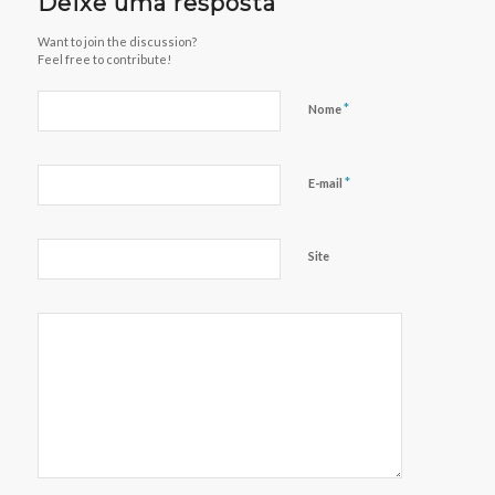
Deixe uma resposta
Want to join the discussion?
Feel free to contribute!
*
Nome
*
E-mail
Site