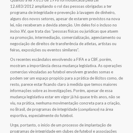
Quando a lei 9.613 de 1998 foi modificada pela Lei
12.683/2012 ampliando o rol das pessoas obrigadas a ter
programa de integridade e prevenção à lavagem de dinheiro,
alguns dos novos setores, apesar de estarem previstos na nova
lei, não receberam a devida atenção. Um deles foi o incluso no
inciso XV, que trata das “pessoas físicas ou jurídicas que atuem
na promoção, intermediação, comercialização, agenciamento ou
negociação de direitos de transferência de atletas, artistas ou
feiras, exposições ou eventos similares”.
Os recentes escândalos envolvendo a FIFA e a CBF, porém,
mostram a importância dessa mudança legislativa. As operações
comercias vinculadas ao futebol envolvem grandes somas e
podem ser um espaço propício para a prática de ilícitos como, de
resto, parece estar ficando claro à medida que temos maiores
informações sobre as investigações. Porém, apesar de essa
mudança legislativa estar em vigor já há quase três anos, não se
viu, na prática, nenhuma movimentação concreta para a criação,
no Brasil, de programas de integridade (
compliance
) na área
esportiva, especialmente do futebol.
Urge, portanto, o início de um processo de implantação de
programas de integridade em clubes de futebol e associações