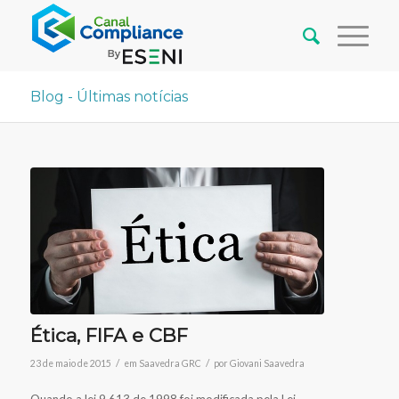
Blog - Últimas notícias
Ética, FIFA e CBF
/
/
23 de maio de 2015
em
Saavedra GRC
por
Giovani Saavedra