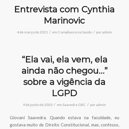
Entrevista com Cynthia
Marinovic
/
/
4 de março de 2021
em
Compliance na Saúde
por
admin
“Ela vai, ela vem, ela
ainda não chegou…”
sobre a vigência da
LGPD
/
/
9 de junho de 2020
em
Saavedra GRC
por
admin
Giovani Saavedra. Quando estava na faculdade, eu
gostava muito de Direito Constitucional, mas, confesso,