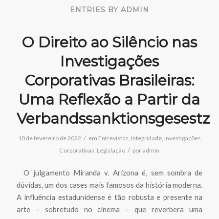
ENTRIES BY ADMIN
O Direito ao Silêncio nas
Investigações
Corporativas Brasileiras:
Uma Reflexão a Partir da
Verbandssanktionsgesestz
/
10 de fevereiro de 2022
em
Entrevistas
,
Integridade
,
Investigações
/
Corporativas
,
Legislação
por
admin
O julgamento Miranda v. Arizona é, sem sombra de
dúvidas, um dos cases mais famosos da história moderna.
A influência estadunidense é tão robusta e presente na
arte – sobretudo no cinema – que reverbera uma